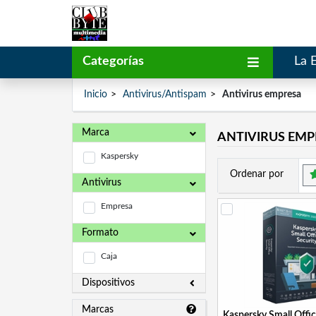
Categorías
La 
Inicio
Antivirus/Antispam
Antivirus empresa
Marca
ANTIVIRUS EMP
Kaspersky
Ordenar por
Antivirus
Empresa
Formato
Caja
Dispositivos
Marcas
Kaspersky Small Offic