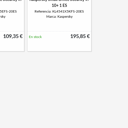
10+ 1 ES
X5EFS-20ES
Referencia: KL4541X5KFS-20ES
rsky
Marca: Kaspersky
109,35 €
195,85 €
En stock