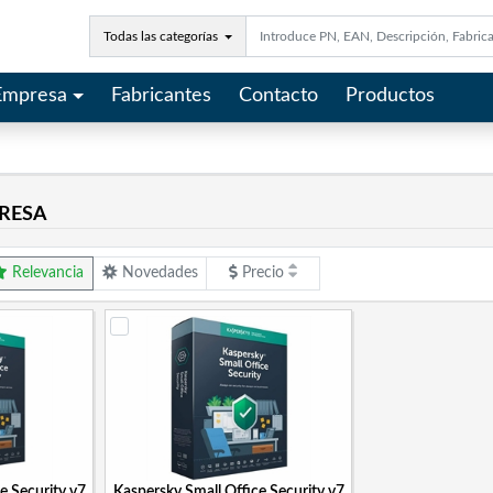
Todas las categorías
Empresa
Fabricantes
Contacto
Productos
RESA
Relevancia
Novedades
Precio
e Security v7
Kaspersky Small Office Security v7