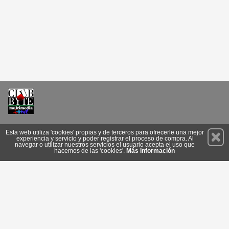
Permanece atento a nuestras novedades y promociones
Esta web utiliza 'cookies' propias y de terceros para ofrecerle una mejor
experiencia y servicio y poder registrar el proceso de compra. Al
Suscríbete
navegar o utilizar nuestros servicios el usuario acepta el uso que
hacemos de las 'cookies'.
Más información
Conócenos
Privacidad
Cómo llegar
Condiciones de Uso
Cookies