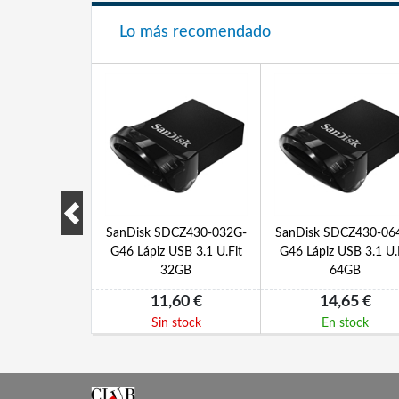
Lo más recomendado
DSQUNR-128G-
SanDisk SDCZ430-032G-
SanDisk SDCZ430-06
croSDXC 128
G46 Lápiz USB 3.1 U.Fit
G46 Lápiz USB 3.1 U.
10 c-a
32GB
64GB
,00 €
11,60 €
14,65 €
 stock
Sin stock
En stock