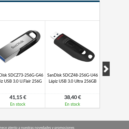
Disk SDCZ73-256G-G46
SanDisk SDCZ48-256G-U46
SanDisk SDCZ
iz USB 3.0 U.Flair 256G
Lápiz USB 3.0 Ultra 256GB
Lápiz USB 2.0
41,15 €
38,40 €
9,3
En stock
En stock
En s
nece atento a nuestras novedades y promociones