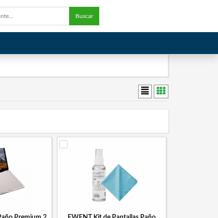
Buscar
año Premium 2
EWENT Kit de Pantallas Paño