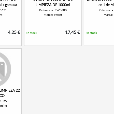
l + gamuza
LIMPIEZA DE 1000ml
en 1 de M
W5671
Referencia: EW5680
Referenci
nt
Marca: Ewent
Marca:
4,25 €
17,45 €
En stock
En stock
IMPIEZA 22
NCO
AKITW
aming