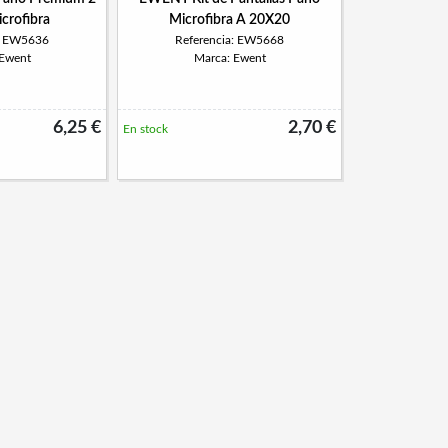
icrofibra
Microfibra A 20X20
a: EW5636
Referencia: EW5668
 Ewent
Marca: Ewent
6,25 €
2,70 €
En stock