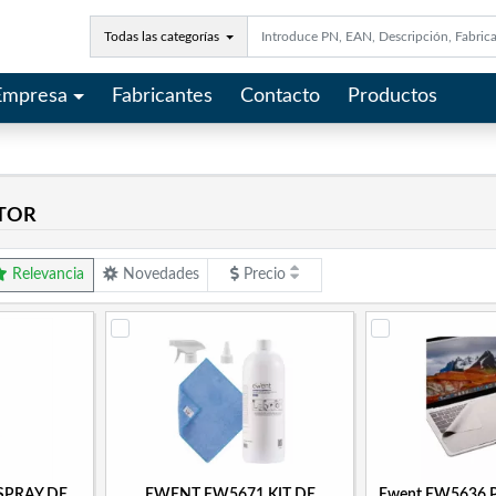
Todas las categorías
Empresa
Fabricantes
Contacto
Productos
ITOR
Relevancia
Novedades
Precio
SPRAY DE
EWENT EW5671 KIT DE
Ewent EW5636 P