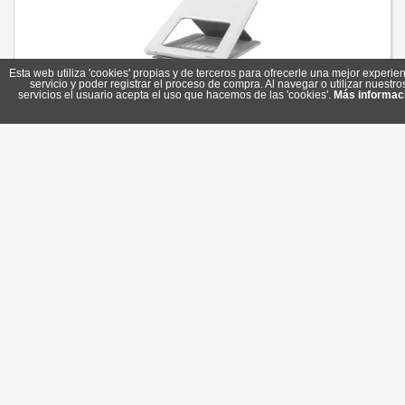
Esta web utiliza 'cookies' propias y de terceros para ofrecerle una mejor experien
servicio y poder registrar el proceso de compra. Al navegar o utilizar nuestro
servicios el usuario acepta el uso que hacemos de las 'cookies'.
Más informac
Fellowes Soporte elevador portátil Breyta Blanco
Referencia: 100016559
Marca: Fellowes
16,30 €
En stock