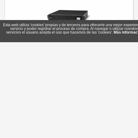
Esta web utiliza 'cookies' propias y de terceros para ofrecerle una mejor experien
servicio y poder registrar el proceso de compra. Al navegar o utilizar nuestro
servicios el usuario acepta el uso que hacemos de las 'cookies'.
Más informac
Salicru Modulo de Bateria SLC Twin RT3 6-8-10 KV
Referencia: 6B4BU000002
Marca: Salicru
885,85 €
Sin stock