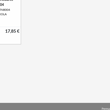
04
NTN8004
ROLA
17,85 €
Perma