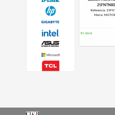
25FNTN80
Referencia: 25F
Marca: MOTO
En stock