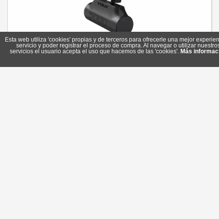
Esta web utiliza 'cookies' propias y de terceros para ofrecerle una mejor experien
servicio y poder registrar el proceso de compra. Al navegar o utilizar nuestro
servicios el usuario acepta el uso que hacemos de las 'cookies'.
Más informac
Celly Powerbank Compacta Usb-C 5000 mAh Negra
Referencia: PBC5000BK
Marca: Celly
10,20 €
En stock