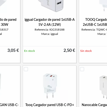
ido de pared
iggual Cargador de pared 1xUSB-A
TOOQ Cargado
C 30W
5V-2.4A (12W)
2xUSB-C 1xUS
318317
Referencia: IGG318188
Referencia: TQW
al
Marca: iggual
Marca:
3,05 €
2,50 €
En stock
Sin stock
d GAN USB-C-
Tooq Cargador pared USB-C-PD+
Nanocable Carga