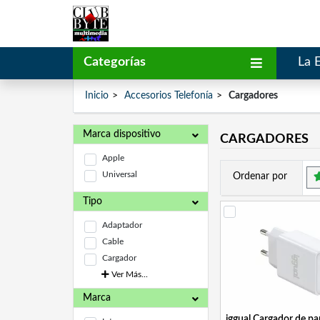
Categorías
La 
Inicio
Accesorios Telefonía
Cargadores
Marca dispositivo
CARGADORES
Apple
Universal
Ordenar por
Tipo
Adaptador
Cable
Cargador
Ver Más...
Marca
iggual Cargador de p