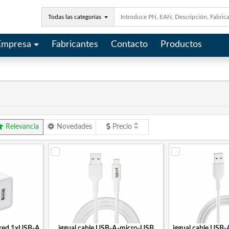
Todas las categorías
Empresa
Fabricantes
Contacto
Productos
Relevancia
Novedades
Precio
ared 1xUSB-A
iggual cable USB-A-micro-USB
iggual cable USB