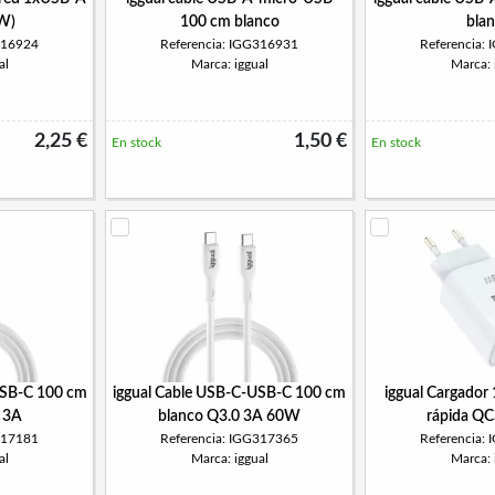
W)
100 cm blanco
bla
316924
Referencia: IGG316931
Referencia:
al
Marca: iggual
Marca: 
2,25 €
1,50 €
En stock
En stock
USB-C 100 cm
iggual Cable USB-C-USB-C 100 cm
iggual Cargador
 3A
blanco Q3.0 3A 60W
rápida Q
317181
Referencia: IGG317365
Referencia:
al
Marca: iggual
Marca: 