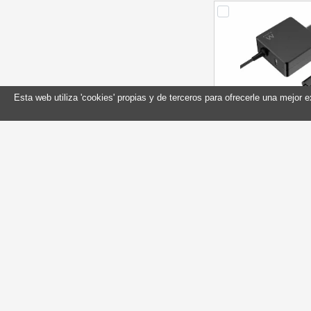
Esta web utiliza 'cookies' propias y de terceros para ofrecerle una mejor 
EWENT Cargador U
+ Puerto U
Referencia: E
Marca: Ewe
Sin stock