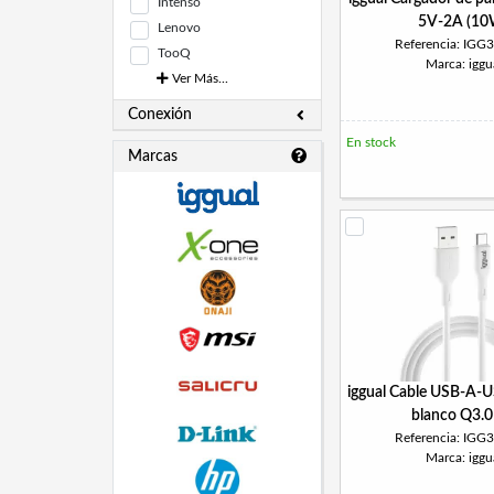
Intenso
5V-2A (10
Lenovo
Referencia: IGG
TooQ
Marca: iggu
Ver Más...
Conexión
En stock
Marcas
iggual Cable USB-A-
blanco Q3.0
Referencia: IGG
Marca: iggu