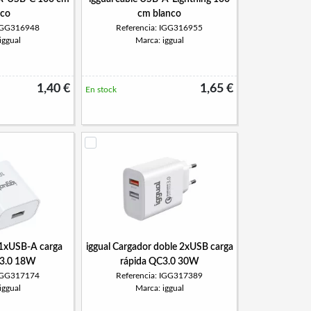
nco
cm blanco
 IGG316948
Referencia: IGG316955
iggual
Marca: iggual
1,40 €
1,65 €
En stock
 1xUSB-A carga
iggual Cargador doble 2xUSB carga
C3.0 18W
rápida QC3.0 30W
 IGG317174
Referencia: IGG317389
iggual
Marca: iggual