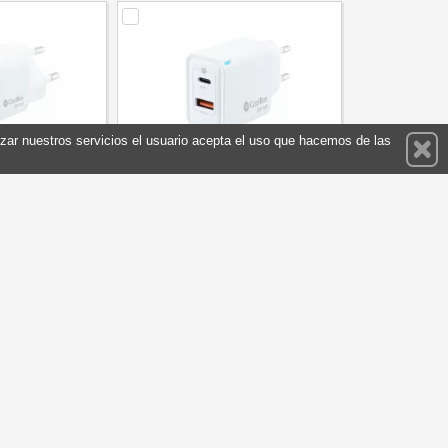
ilizar nuestros servicios el usuario acepta el uso que hacemos de las
r Gan 20W USB-
Coolbox Cargador Gan 30W USB-
 PARED
C-USB-A PARED
COO-CUP-20CA
Referencia: COO-CUP-30CA
CoolBox
Marca: CoolBox
5,30 €
7,95 €
Sin stock