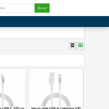
Buscar
-A-USB-C 100 cm
iggual cable USB-A-Lightning 100