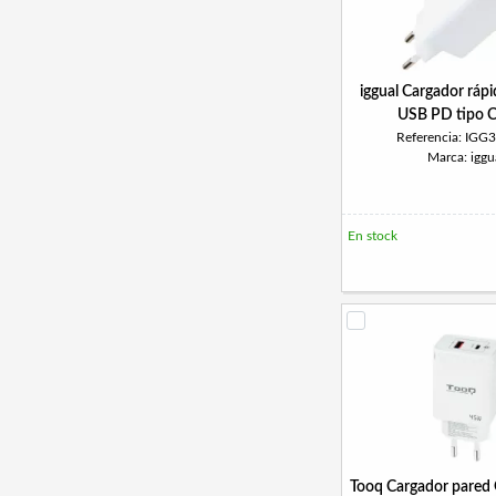
iggual Cargador ráp
USB PD tipo 
Referencia: IGG
Marca: iggu
En stock
Tooq Cargador pare