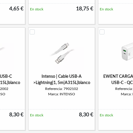
4,65 €
18,75 €
En stock
En stock
e USB-C
Intenso | Cable USB-A
EWENT CARGA
315L|blanco
>Lightning|1, 5m|A315L|blanco
USB-C - QC
02002
Referencia: 7902102
Referenci
NSO
Marca: INTENSO
Marca:
8,30 €
8,30 €
En stock
En stock