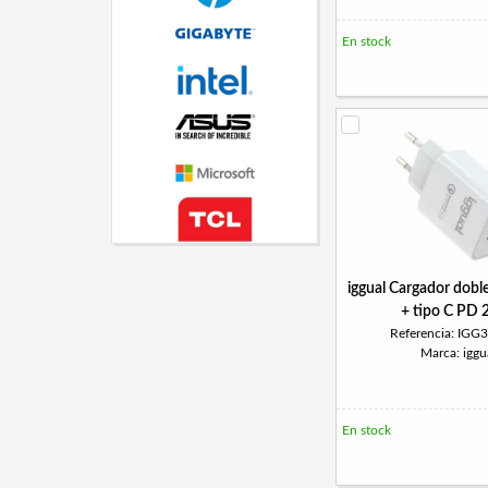
En stock
iggual Cargador dob
+ tipo C PD
Referencia: IGG
Marca: iggu
En stock