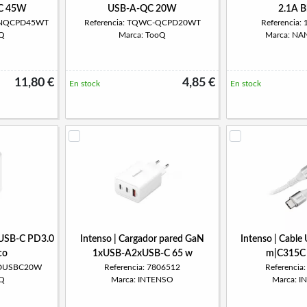
C 45W
USB-A-QC 20W
2.1A B
GANQCPD45WT
Referencia: TQWC-QCPD20WT
Referencia:
oQ
Marca: TooQ
Marca: N
11,80 €
4,85 €
En stock
En stock
 USB-C PD3.0
Intenso | Cargador pared GaN
Intenso | Cable
co
1xUSB-A2xUSB-C 65 w
m|C315C 
PDUSBC20W
Referencia: 7806512
Referencia
oQ
Marca: INTENSO
Marca: 