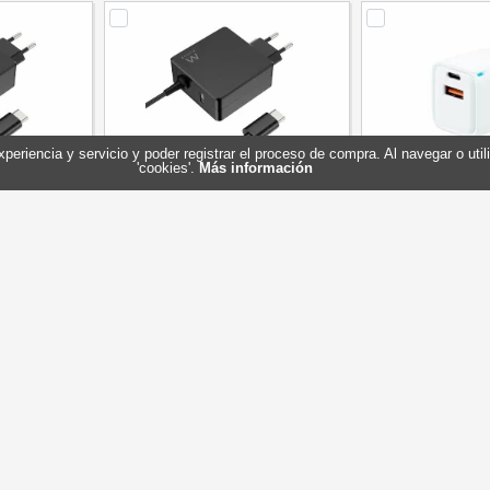
experiencia y servicio y poder registrar el proceso de compra. Al navegar o ut
'cookies'.
Más información
SB-CPD 65W
EWENT Cargador USB-C PD 45W
Coolbox Cargado
SB-A
+ Puerto usb-A
C-USB-A
W3978
Referencia: EW3979
Referencia: 
nt
Marca: Ewent
Marca: 
22,50 €
19,00 €
En stock
En stock