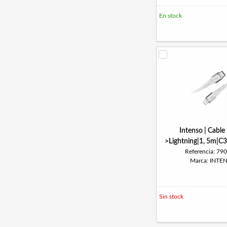
En stock
Intenso | Cabl
>Lightning|1, 5m|C
Referencia: 79
Marca: INTE
Sin stock