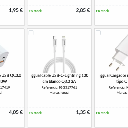
1,95 €
2,85 €
En stock
En stock
le USB QC3.0
iggual cable USB-C-Lightning 100
iggual Cargador
 20W
cm blanco Q3.0 3A
tipo 
317419
Referencia: IGG317761
Referencia:
al
Marca: iggual
Marca: 
4,05 €
1,35 €
En stock
En stock