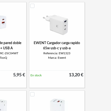
de pared doble
EWENT Cargador carga rapido
+ USB A
65w usb-c y usb-a
TQWC-2SC04WT
Referencia: EW1323
 TooQ
Marca: Ewent
5,95 €
13,20 €
En stock