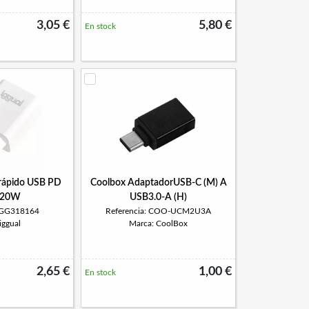
3,05 €
5,80 €
En stock
 rápido USB PD
Coolbox AdaptadorUSB-C (M) A
C 20W
USB3.0-A (H)
 IGG318164
Referencia: COO-UCM2U3A
iggual
Marca: CoolBox
2,65 €
1,00 €
En stock