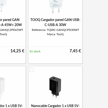
r pared GAN
TOOQ Cargador pared GAN USB-
B-A 45W+ 20W
C-USB-A 30W
C-GANQC2PD65WT
Referencia: TQWC-GANQCPD30WT
 TooQ
Marca: TooQ
14,25 €
7,45 €
En stock
dor 1 x USB 5V-
Nanocable Cargador 1 x USB 5V-