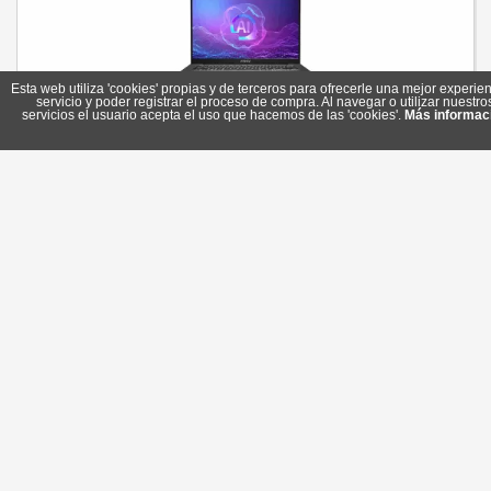
Esta web utiliza 'cookies' propias y de terceros para ofrecerle una mejor experien
servicio y poder registrar el proceso de compra. Al navegar o utilizar nuestro
servicios el usuario acepta el uso que hacemos de las 'cookies'.
Más informac
MSI Modern A14-010XES AMD R7-250 16GB 1TB DOS 14"
Referencia: 9S7-14SK21-010
Marca: MSI
850,60 €
Sin stock