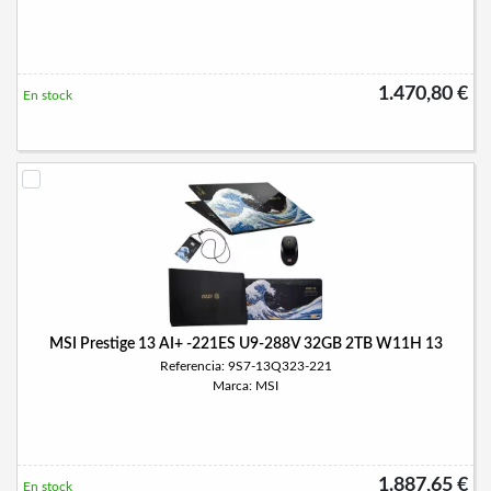
1.470,80 €
En stock
MSI Prestige 13 AI+ -221ES U9-288V 32GB 2TB W11H 13
Referencia: 9S7-13Q323-221
Marca: MSI
1.887,65 €
En stock