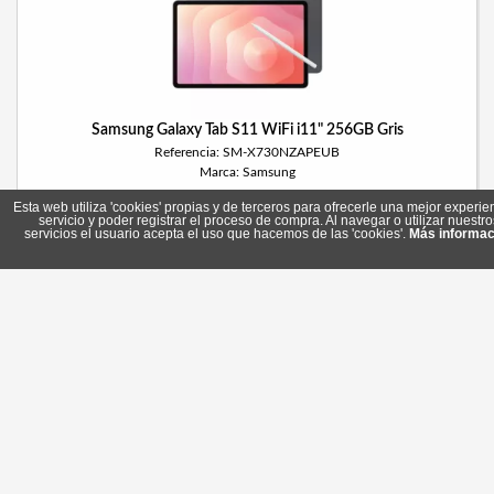
Samsung Galaxy Tab S11 WiFi i11" 256GB Gris
Referencia: SM-X730NZAPEUB
Marca: Samsung
Esta web utiliza 'cookies' propias y de terceros para ofrecerle una mejor experie
servicio y poder registrar el proceso de compra. Al navegar o utilizar nuestro
servicios el usuario acepta el uso que hacemos de las 'cookies'.
Más informac
803,70 €
Sin stock