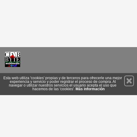
Permanece atento a nuestras novedades y promociones
Esta web utiliza 'cookies' propias y de terceros para ofrecerle una mejor
experiencia y servicio y poder registrar el proceso de compra. Al
Suscríbete
navegar o utilizar nuestros servicios el usuario acepta el uso que
hacemos de las 'cookies'.
Más información
Conócenos
Privacidad
Cómo llegar
Condiciones de Uso
Cookies