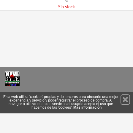
€
Sin stock
Permanece atento a nuestras novedades y promociones
Esta web utiliza 'cookies' propias y de terceros para ofrecerle una mejor
experiencia y servicio y poder registrar el proceso de compra. Al
Suscríbete
navegar o utilizar nuestros servicios el usuario acepta el uso que
hacemos de las 'cookies'.
Más información
Conócenos
Privacidad