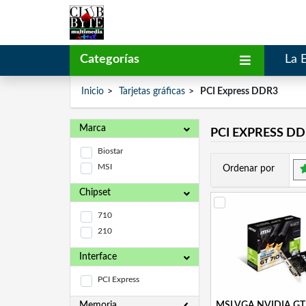
Categorías
La 
Inicio
Tarjetas gráficas
PCI Express DDR3
Marca
PCI EXPRESS D
Biostar
MSI
Ordenar por
Chipset
710
210
Interface
PCI Express
Memoria
MSI VGA NVIDIA GT