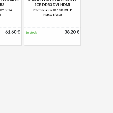
DR3
1GB DDR3 DVI-HDMI
809-3814
Referencia: G210-1GB D3 LP
I
Marca: Biostar
61,60 €
38,20 €
En stock