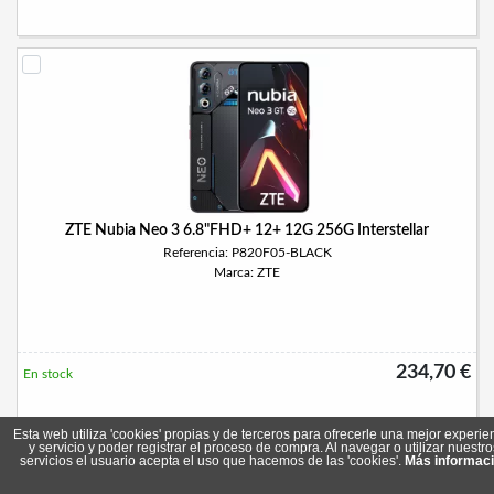
ZTE Nubia Neo 3 6.8"FHD+ 12+ 12G 256G Interstellar
Referencia: P820F05-BLACK
Marca: ZTE
234,70 €
En stock
Esta web utiliza 'cookies' propias y de terceros para ofrecerle una mejor experie
y servicio y poder registrar el proceso de compra. Al navegar o utilizar nuestro
servicios el usuario acepta el uso que hacemos de las 'cookies'.
Más informac