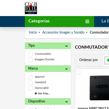
Categorías
La 
Inicio
Accesorios Imagen y Sonido
Conmutador 
Tipo
CONMUTADOR V
Conmutador
Imagen/Sonido
Ordenar por
Marca
approx!
Gembird
Nanocable
Ver Más...
Dispositivo
approx APPC28V2 S