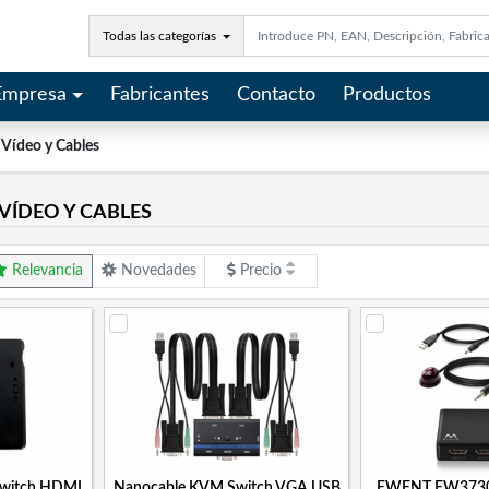
Todas las categorías
Empresa
Fabricantes
Contacto
Productos
Vídeo y Cables
ÍDEO Y CABLES
Relevancia
Novedades
Precio
witch HDMI
Nanocable KVM Switch VGA USB
EWENT EW3730