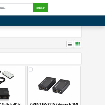
Buscar
 Switch HDMI
EWENT EW3715 Extensor HDMI