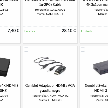
4K
1u-2PC+ Cable
4K 3x1con man
PC28V2
Referencia: 10.12.0001
Referenci
ox!
Marca: NANOCABLE
Marca:
7,40 €
28,10 €
En stock
En stock
h 4K HDMI 3
Gembird Adaptador HDMI a VGA
Gembird Switch
30HZ
y audio, negro
HDMI, 3 
PC29V4
Referencia: A-HDMI-VGA-02
Referencia: 
ox!
Marca: GEMBIRD
Marca: 