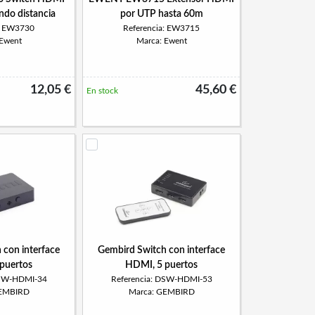
do distancia
por UTP hasta 60m
a: EW3730
Referencia: EW3715
 Ewent
Marca: Ewent
12,05 €
45,60 €
En stock
 con interface
Gembird Switch con interface
puertos
HDMI, 5 puertos
DSW-HDMI-34
Referencia: DSW-HDMI-53
GEMBIRD
Marca: GEMBIRD