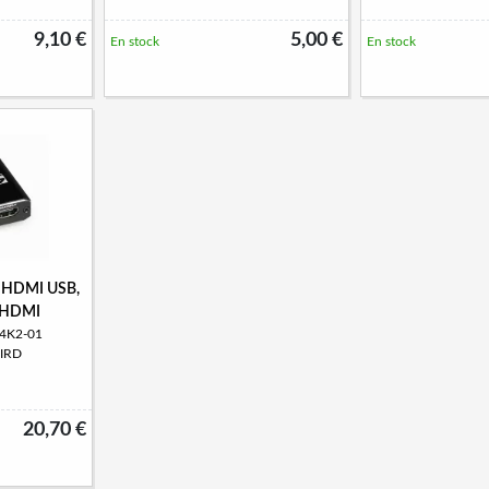
9,10 €
5,00 €
En stock
En stock
r HDMI USB,
l HDMI
-4K2-01
IRD
20,70 €