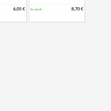
6,05 €
8,70 €
En stock